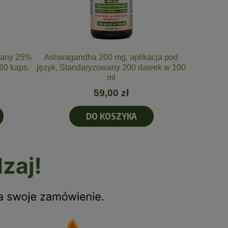
wany 25%
Ashwagandha 200 mg, aplikacja pod
Melatonin
60 kaps.
język, Standaryzowany 200 dawek w 100
doskonałe
ml
59,00 zł
DO KOSZYKA