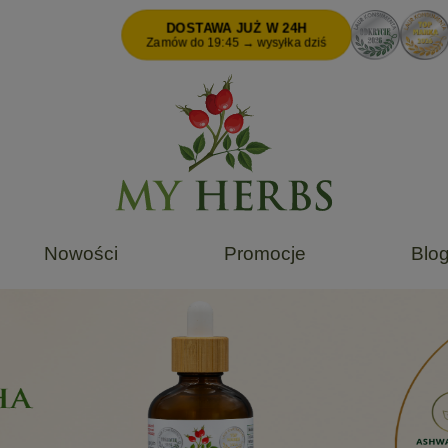
DOSTAWA JUŻ W 24H
Zamów do 19:45 → wysyłka dziś
Nowości
Promocje
Blo