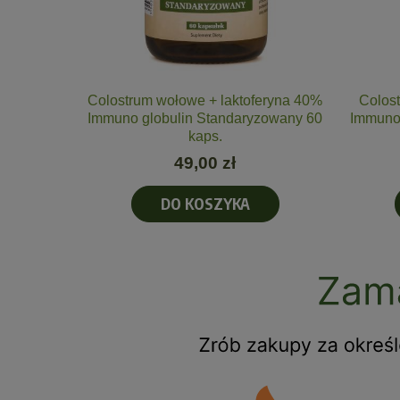
doskonałe
Colostrum wołowe + laktoferyna 40%
Colost
y 60 kaps.
Immuno globulin Standaryzowany 60
Immuno 
kaps.
49,00 zł
DO KOSZYKA