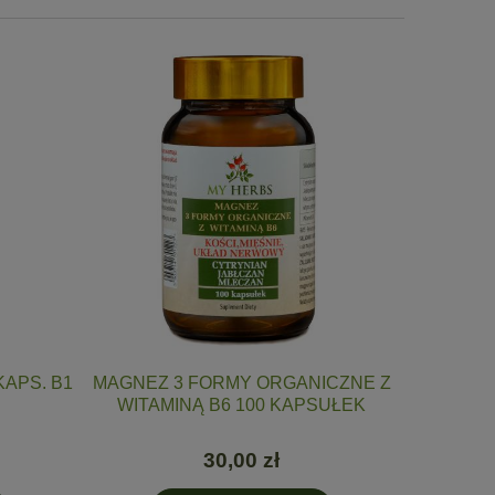
KAPS. B1
MAGNEZ 3 FORMY ORGANICZNE Z
KURK
WITAMINĄ B6 100 KAPSUŁEK
GING
EKSTRA
30,00 zł