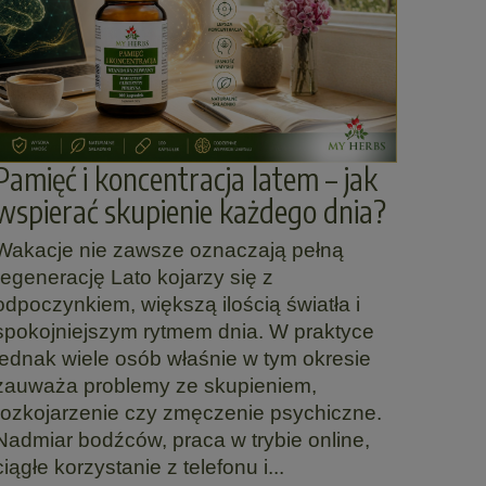
Pamięć i koncentracja latem – jak
wspierać skupienie każdego dnia?
Wakacje nie zawsze oznaczają pełną
regenerację Lato kojarzy się z
odpoczynkiem, większą ilością światła i
spokojniejszym rytmem dnia. W praktyce
jednak wiele osób właśnie w tym okresie
zauważa problemy ze skupieniem,
rozkojarzenie czy zmęczenie psychiczne.
Nadmiar bodźców, praca w trybie online,
ciągłe korzystanie z telefonu i...